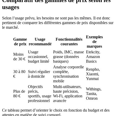
Comparatif des gammes de prix selon les
usages
Selon l’usage prévu, les besoins ne sont pas les mêmes. Il est donc
pertinent de comparer les différentes gammes de prix disponibles sur
le marché.
Exemples
Gamme
Usage
Fonctionnalités
de
de prix
recommandé
courantes
marques
Usage
Poids, IMC, masse
Etekcity,
Moins
occasionnel,
grasse (données
Amazon
de 30 €
budget limité
basiques)
Basics
Analyse corporelle
Renpho,
30 à 80
Suivi régulier
complète,
Xiaomi,
€
à domicile
synchronisation
Yunmai
mobile
Objectifs
Multi-utilisateurs,
Withings,
Plus de
précis,
haute précision,
Tanita,
80 €
sportifs, usage
Wi-Fi, application
Omron
professionnel
avancée
Ce tableau permet d’orienter le choix en fonction du budget et des
attentes en matière de suivi corporel.